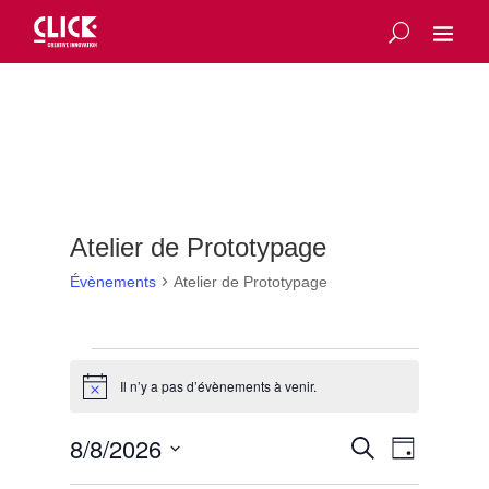
Atelier de Prototypage
Évènements
Atelier de Prototypage
Évènements
for
Il n’y a pas d’évènements à venir.
Notice
8
Recherche
août
Navigatio
8/8/2026
Recherche
Jour
de
et
2026
Sélectionnez