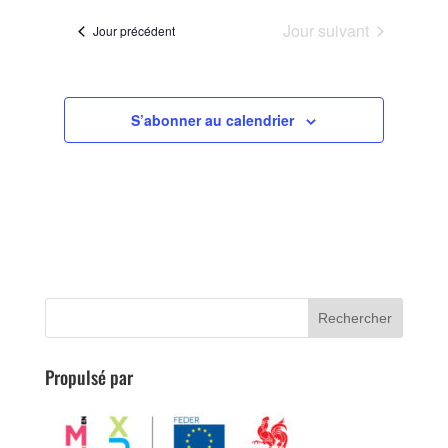
vues
navigation
une
Évènemen
de
Jour suivant
Jour précédent
date.
vues
Évènements
S’abonner au calendrier
Propulsé par