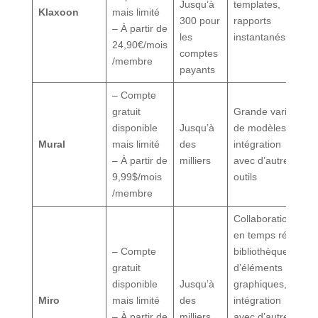
Jusqu’à
templates,
Klaxoon
mais limité
300 pour
rapports
– À partir de
les
instantanés
24,90€/mois
comptes
/membre
payants
– Compte
gratuit
Grande variété
disponible
Jusqu’à
de modèles,
Mural
mais limité
des
intégration
– À partir de
milliers
avec d’autres
9,99$/mois
outils
/membre
Collaboration
en temps réel,
– Compte
bibliothèque
gratuit
d’éléments
disponible
Jusqu’à
graphiques,
Miro
mais limité
des
intégration
– À partir de
milliers
avec d’autres