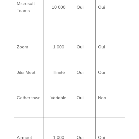
Microsoft
10 000
Oui
Oui
O
Teams
Zoom
1 000
Oui
Oui
O
Jitsi Meet
Illimité
Oui
Oui
O
Gather.town
Variable
Oui
Non
O
Airmeet
1 000
Oui
Oui
O