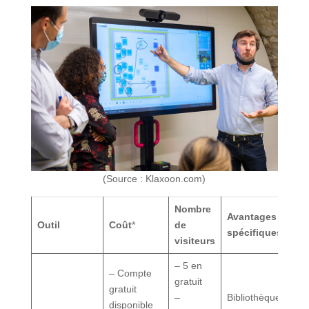
(Source : Klaxoon.com)
Nombre
Avantages
Outil
Coût
*
de
spécifiques
visiteurs
– 5 en
– Compte
gratuit
gratuit
–
Bibliothèque de
disponible