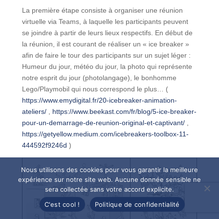
La première étape consiste à organiser une réunion
virtuelle via Teams, à laquelle les participants peuvent
se joindre à partir de leurs lieux respectifs. En début de
la réunion, il est courant de réaliser un « ice breaker »
afin de faire le tour des participants sur un sujet léger :
Humeur du jour, météo du jour, la photo qui représente
notre esprit du jour (photolangage), le bonhomme
Lego/Playmobil qui nous correspond le plus… (
https://www.emydigital.fr/20-icebreaker-animation-
ateliers/
,
https://www.beekast.com/fr/blog/5-ice-breaker-
pour-un-demarrage-de-reunion-original-et-captivant/
,
https://getyellow.medium.com/icebreakers-toolbox-11-
444592f9246d
)
Nous utilisons des cookies pour vous garantir la meilleure
expérience sur notre site web. Aucune donnée sensible ne
sera collectée sans votre accord explicite.
C'est cool !
Politique de confidentialité