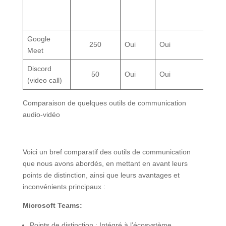
Google
250
Oui
Oui
O
Meet
Discord
50
Oui
Oui
O
(video call)
Comparaison de quelques outils de communication
audio-vidéo
Voici un bref comparatif des outils de communication
que nous avons abordés, en mettant en avant leurs
points de distinction, ainsi que leurs avantages et
inconvénients principaux :
Microsoft Teams:
Points de distinction : Intégré à l’écosystème