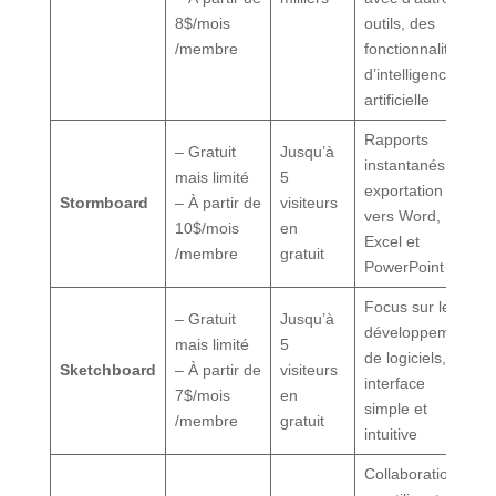
8$/mois
outils, des
/membre
fonctionnalités
d’intelligence
artificielle
Rapports
– Gratuit
Jusqu’à
instantanés,
mais limité
5
exportation
Stormboard
– À partir de
visiteurs
vers Word,
10$/mois
en
Excel et
/membre
gratuit
PowerPoint
Focus sur le
– Gratuit
Jusqu’à
développement
mais limité
5
de logiciels,
Sketchboard
– À partir de
visiteurs
interface
7$/mois
en
simple et
/membre
gratuit
intuitive
Collaboration