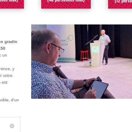
(12 pers
en gradin
150
c un
rence, y
r votre
 est
ible, d’un