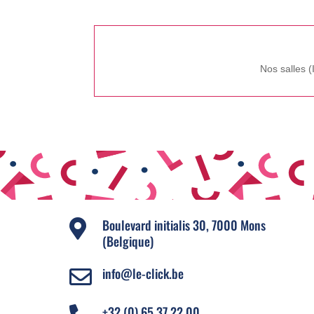
Nos salles 
Boulevard initialis 30, 7000 Mons

(Belgique)
info@le-click.be

+32 (0) 65 37 22 00