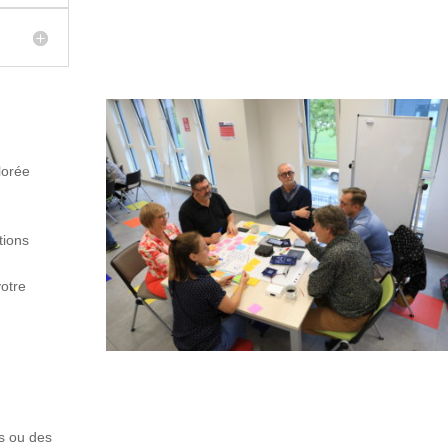
lorée
tions
votre
ws ou des