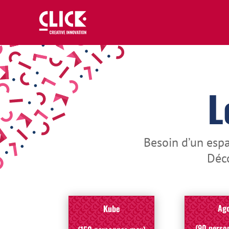
L
Besoin d’un espa
Déco
Ag
Kube
(90 perso