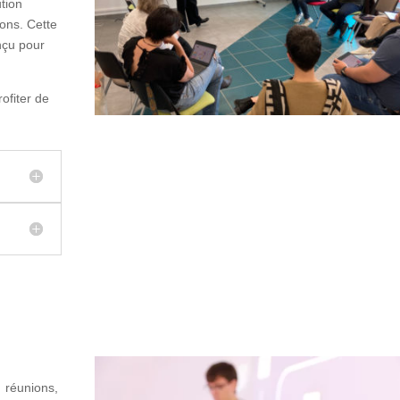
ution
ions. Cette
nçu pour
ofiter de
 réunions,