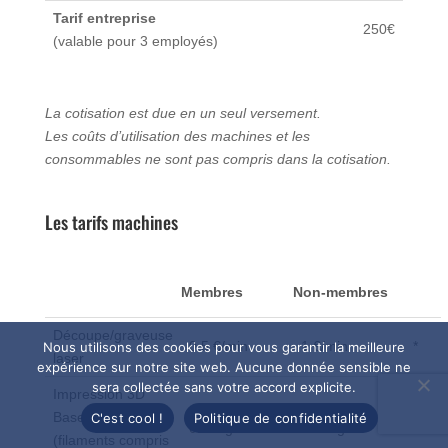
Tarif entreprise
250€
(valable pour 3 employés)
La cotisation est due en un seul versement.
Les coûts d’utilisation des machines et les
consommables ne sont pas compris dans la cotisation.
Les tarifs machines
Membres
Non-membres
Découpe/graveuse
0.5 €/min
1 €/min
*
Nous utilisons des cookies pour vous garantir la meilleure
laser
expérience sur notre site web. Aucune donnée sensible ne
sera collectée sans votre accord explicite.
Impression 3D
Base FDM
C'est cool !
Politique de confidentialité
0.1 €/gr
0.2 €/gr
**
(filaments compris