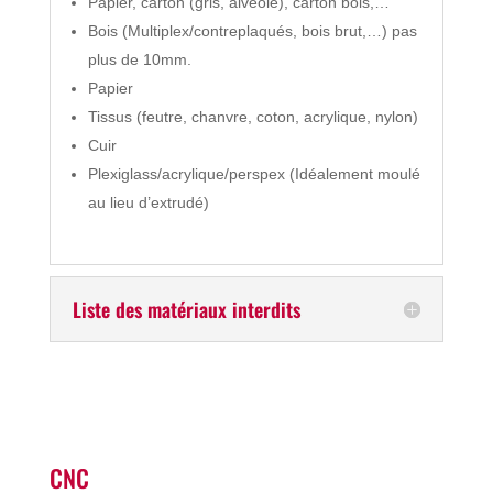
Papier, carton (gris, alvéolé), carton bois,…
Bois (Multiplex/contreplaqués, bois brut,…) pas
plus de 10mm.
Papier
Tissus (feutre, chanvre, coton, acrylique, nylon)
Cuir
Plexiglass/acrylique/perspex (Idéalement moulé
au lieu d’extrudé)
Liste des matériaux interdits
CNC