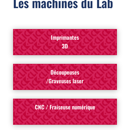
Les machines du Lab
Imprimantes
3D
Découpeuses
/Graveuses laser
CNC / Fraiseuse numérique