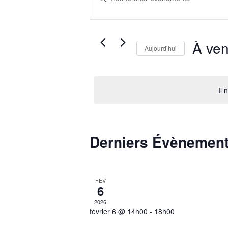
navigation
mot-
de
clé.
Rechercher
vues
Évènements
À ven
Évènements
Aujourd’hui
par
Sélectionn
mot-
une
clé.
date.
Il 
Derniers Évènemen
FÉV
6
2026
février 6 @ 14h00
-
18h00