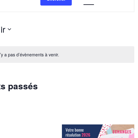
vues
Évènement
ir
ez
n’y a pas d’évènements à venir.
ts passés