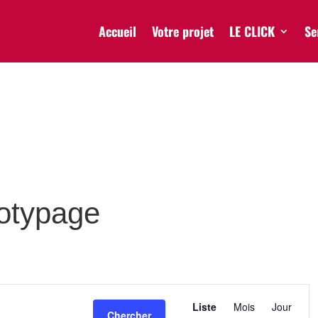
Accueil
Votre projet
LE CLICK
Se
totypage
Navigation
de
Liste
Mois
Jour
Chercher