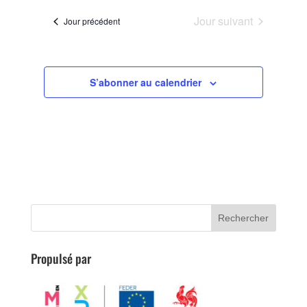
vues
navigation
une
Évènemen
de
Jour suivant
Jour précédent
date.
vues
Évènements
S’abonner au calendrier
Propulsé par