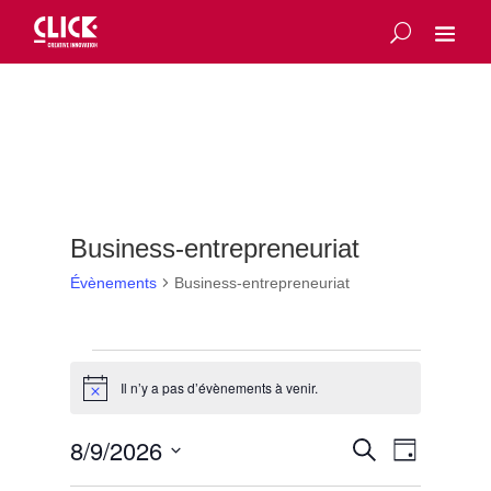
Business-entrepreneuriat
Évènements
Business-entrepreneuriat
Évènements
for
Il n’y a pas d’évènements à venir.
Notice
9
Recherche
août
Navigatio
8/9/2026
Recherche
Jour
de
et
2026
Sélectionnez