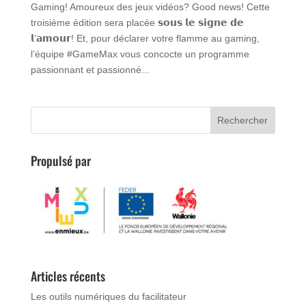
Gaming! Amoureux des jeux vidéos? Good news! Cette
troisième édition sera placée 𝘀𝗼𝘂𝘀 𝗹𝗲 𝘀𝗶𝗴𝗻𝗲 𝗱𝗲
𝗹’𝗮𝗺𝗼𝘂𝗿! Et, pour déclarer votre flamme au gaming,
l’équipe #GameMax vous concocte un programme
passionnant et passionné...
Propulsé par
Articles récents
Les outils numériques du facilitateur