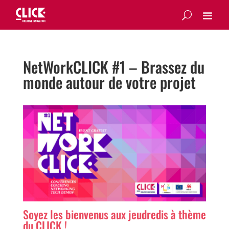
NetWorkCLICK #1 – Brassez du
monde autour de votre projet
Soyez les bienvenus aux jeudredis à thème
du CLICK !