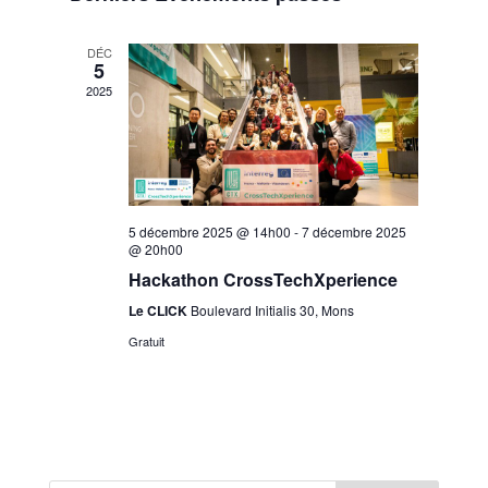
de
vues
Évènements
DÉC
5
2025
5 décembre 2025 @ 14h00
-
7 décembre 2025
@ 20h00
Hackathon CrossTechXperience
Le CLICK
Boulevard Initialis 30, Mons
Gratuit