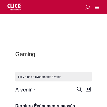
Gaming
Il n’y a pas d’évènements à venir.
Recherche
Navigatio
À venir
Recherche
Liste
de
et
Sélectionnez
vues
navigation
une
Évènemen
Derniers Évènements passés
date.