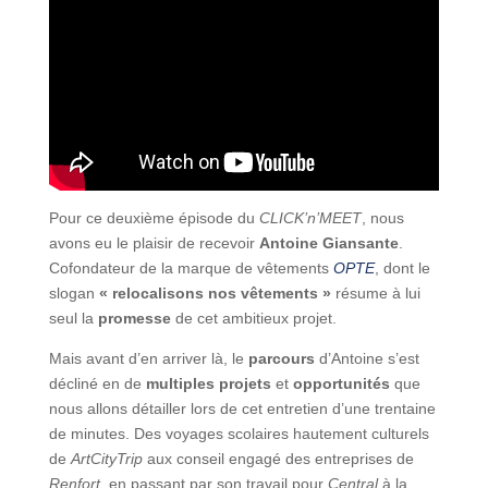
Pour ce deuxième épisode du
CLICK’n’MEET
, nous
avons eu le plaisir de recevoir
Antoine Giansante
.
Cofondateur de la marque de vêtements
OPTE
, dont le
slogan
« relocalisons nos vêtements »
résume à lui
seul la
promesse
de cet ambitieux projet.
Mais avant d’en arriver là, le
parcours
d’Antoine s’est
décliné en de
multiples projets
et
opportunités
que
nous allons détailler lors de cet entretien d’une trentaine
de minutes. Des voyages scolaires hautement culturels
de
ArtCityTrip
aux conseil engagé des entreprises de
Renfort
, en passant par son travail pour
Central
à la