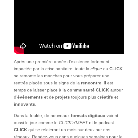
Après une première année d’existence fortement
impactée par la crise sanitaire, toute la
clique
du
CLICK
se remonte les manches pour vous préparer une
rentrée placée sous le signe de la
rencontre
. Il est
temps de laisser place à la
communauté CLICK
autour
d’
événements
et de
projets
toujours plus
créatifs
et
innovants
.
Dans la foulée, de nouveaux
formats digitaux
voient
aussi le jour comme le
CLICK’n’MEET
et le podcast
CLICK
qui se relaieront un mois sur deux sur nos
réseaux. Rendez-vous dans quelques semaines pour le