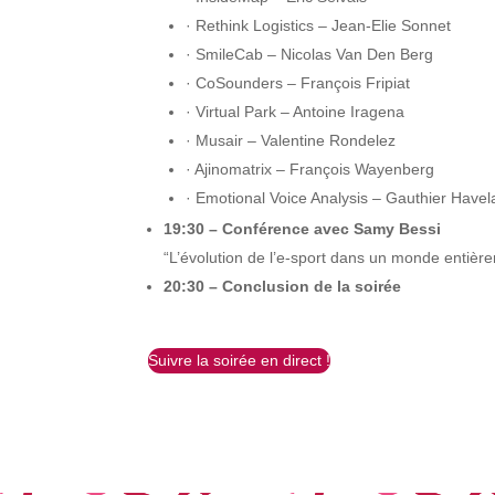
· Rethink Logistics – Jean-Elie Sonnet
· SmileCab – Nicolas Van Den Berg
· CoSounders – François Fripiat
· Virtual Park – Antoine Iragena
· Musair – Valentine Rondelez
· Ajinomatrix – François Wayenberg
· Emotional Voice Analysis – Gauthier Have
19:30 – Conférence avec Samy Bessi
“L’évolution de l’e-sport dans un monde entièrem
20:30 – Conclusion de la soirée
Suivre la soirée en direct !