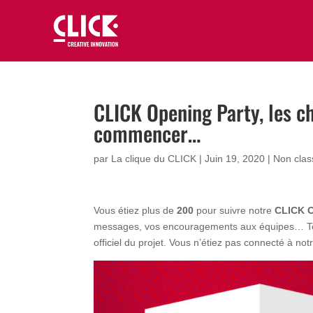
CLICK Opening Party, les c
commencer…
par
La clique du CLICK
|
Juin 19, 2020
|
Non clas
Vous étiez plus de
200
pour suivre notre
CLICK O
messages, vos encouragements aux équipes… Toute
officiel du projet. Vous n’étiez pas connecté à no