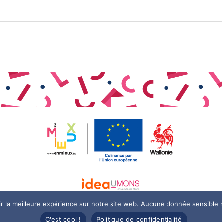
r la meilleure expérience sur notre site web. Aucune donnée sensible n
C'est cool !
Politique de confidentialité