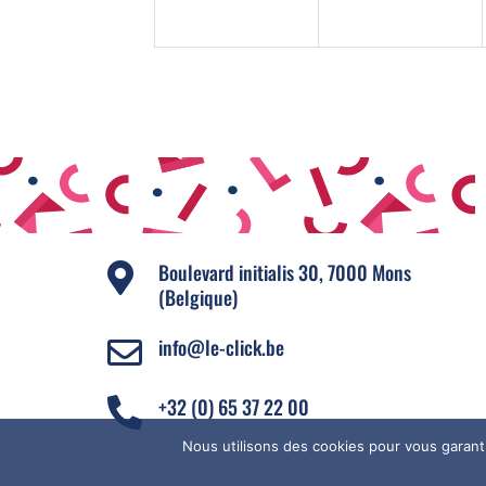
Boulevard initialis 30, 7000 Mons

(Belgique)
info@le-click.be

+32 (0) 65 37 22 00

Nous utilisons des cookies pour vous garanti