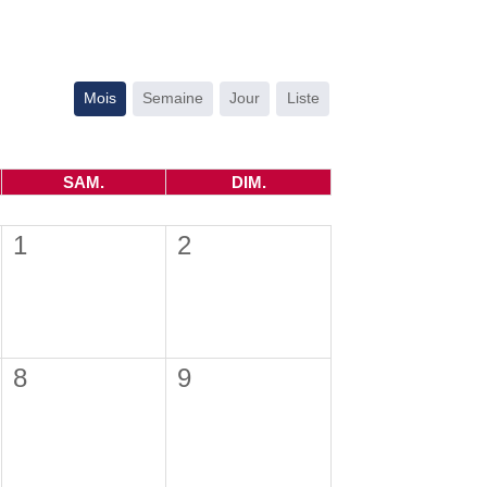
Mois
Semaine
Jour
Liste
SAM.
DIM.
1
2
8
9