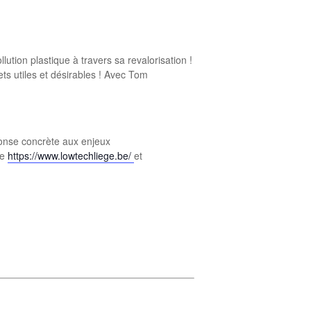
tion plastique à travers sa revalorisation !
ets utiles et désirables ! Avec Tom
ponse concrète aux enjeux
ge
https://www.lowtechliege.be/
et