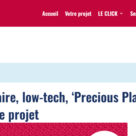
Accueil
Votre projet
LE CLICK
Se
re, low-tech, ‘Precious Pla
e projet