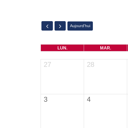
Aujourd'hui
LUN.
MAR.
27
28
3
4