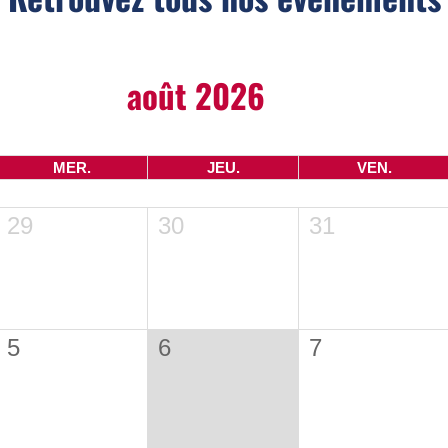
août 2026
MER.
JEU.
VEN.
29
30
31
5
6
7