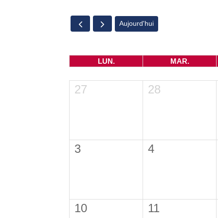
Aujourd'hui
LUN.
MAR.
27
28
3
4
10
11