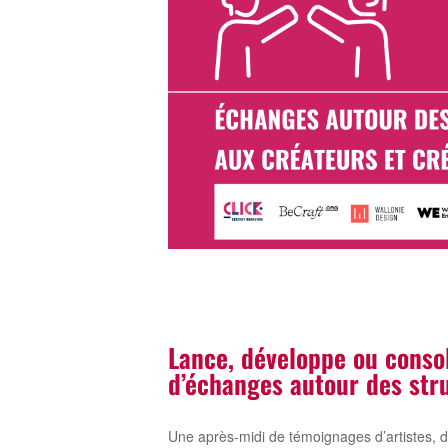
Lance, développe ou consol
d’échanges autour des str
Une après-midi de témoignages d’artistes, d