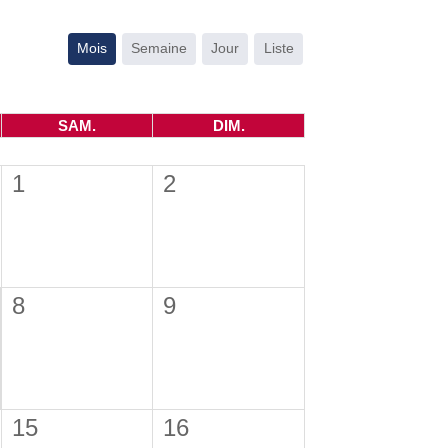
Mois
Semaine
Jour
Liste
SAM.
DIM.
1
2
8
9
15
16