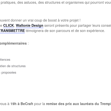
 pratiques, des astuces, des structures et organismes qui pourront vous
euvent donner un vrai coup de boost à votre projet !
 le
CLICK
,
Wallonie Design
seront présents pour partager leurs consei
TRANSMETTRE
témoignera de son parcours et de son expérience.
complémentaires
:
étences
utien de structures
ns proposées
-vous à
19h à BeCraft
pour la
remise des prix aux lauréats du Tremp