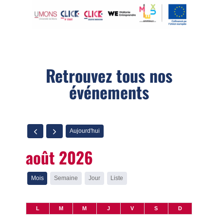
Retrouvez tous nos
événements
Aujourd'hui
août 2026
Mois
Semaine
Jour
Liste
L
M
M
J
V
S
D