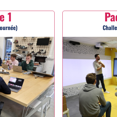
e 1
Pa
ournée)
Challe