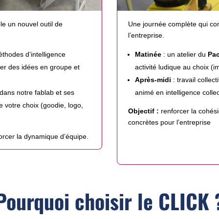
e un nouvel outil de
Une journée complète qui comb
l’entreprise.
méthodes d’intelligence
Matinée
: un atelier du
Pa
rer des idées en groupe et
activité ludique au choix (im
Après-midi
: travail collec
dans notre fablab et ses
animé en intelligence collec
e votre choix (goodie, logo,
Objectif :
renforcer la cohési
concrètes pour l’entreprise
orcer la dynamique d’équipe.
Pourquoi choisir le CLICK 