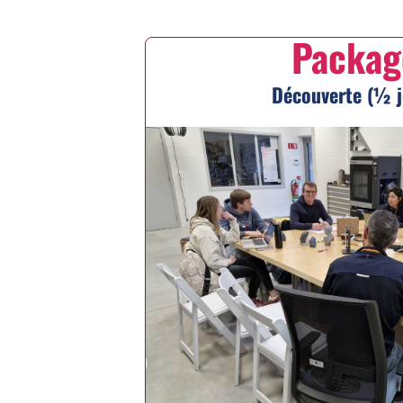
Packag
Découverte (½ j