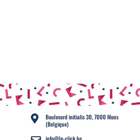
Boulevard initialis 30, 7000 Mons

(Belgique)
info@le-click.be
